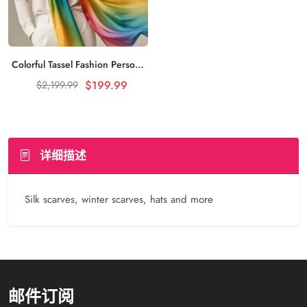
Colorful Tassel Fashion Personalized Scarf Bright and Colorful
加入购物车
$199.99
$2,199.99
详细描述
Silk scarves, winter scarves, hats and more
邮件订阅