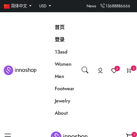
简体中文
USD
News
13688886666
首页
登录
13asd
Women
0
0
Men
Footwear
Jewelry
About
0