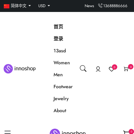
简体中文
USD
News
13688886666
首页
登录
13asd
Women
0
0
Men
Footwear
Jewelry
About
0