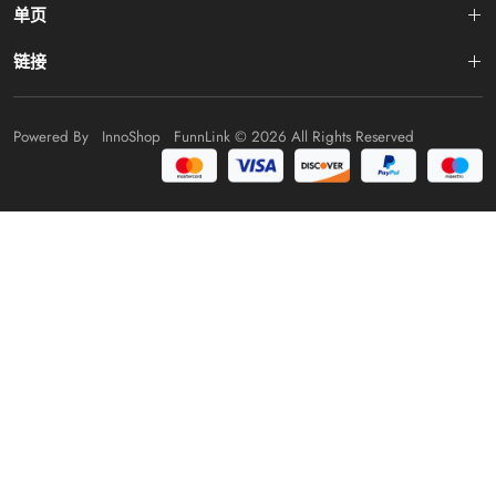
单页
链接
Powered By
InnoShop
FunnLink
© 2026 All Rights Reserved